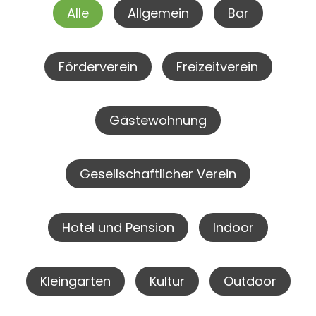
Alle
Allgemein
Bar
Förderverein
Freizeitverein
Gästewohnung
Gesellschaftlicher Verein
Hotel und Pension
Indoor
Kleingarten
Kultur
Outdoor