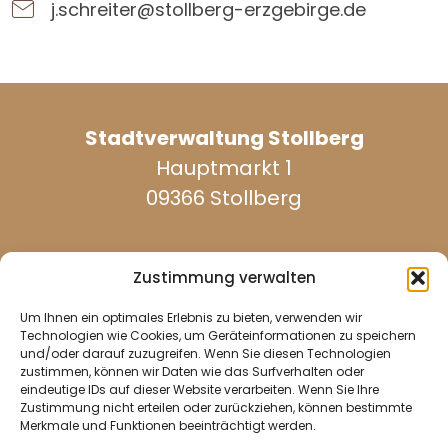
j.schreiter@stollberg-erzgebirge.de
Stadtverwaltung Stollberg
Hauptmarkt 1
09366 Stollberg
Zustimmung verwalten
Um Ihnen ein optimales Erlebnis zu bieten, verwenden wir
werktags erreichbar:
Technologien wie Cookies, um Geräteinformationen zu speichern
und/oder darauf zuzugreifen. Wenn Sie diesen Technologien
zustimmen, können wir Daten wie das Surfverhalten oder
eindeutige IDs auf dieser Website verarbeiten. Wenn Sie Ihre
037296 940
Zustimmung nicht erteilen oder zurückziehen, können bestimmte
Merkmale und Funktionen beeinträchtigt werden.
037296 2437