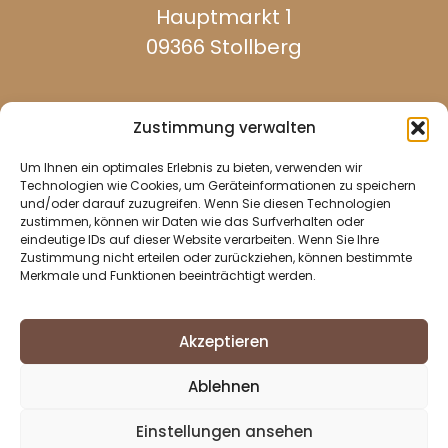
Hauptmarkt 1
09366 Stollberg
Zustimmung verwalten
Um Ihnen ein optimales Erlebnis zu bieten, verwenden wir
werktags erreichbar:
Technologien wie Cookies, um Geräteinformationen zu speichern
und/oder darauf zuzugreifen. Wenn Sie diesen Technologien
zustimmen, können wir Daten wie das Surfverhalten oder
eindeutige IDs auf dieser Website verarbeiten. Wenn Sie Ihre
037296 940
Zustimmung nicht erteilen oder zurückziehen, können bestimmte
Merkmale und Funktionen beeinträchtigt werden.
037296 2437
info@stollberg-erzgebirge.de
Akzeptieren
Impressum
Ablehnen
Datenschutz
Cookie-Richtlinie (EU)
Einstellungen ansehen