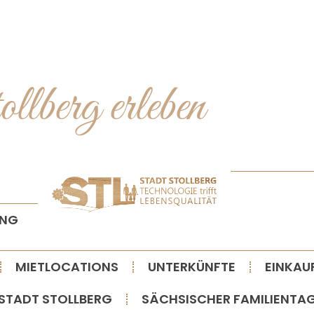
t
o
l
l
b
e
r
g
e
r
l
e
b
e
n
ANG
MIETLOCATIONS
UNTERKÜNFTE
EINKAU
STADT STOLLBERG
SÄCHSISCHER FAMILIENTA