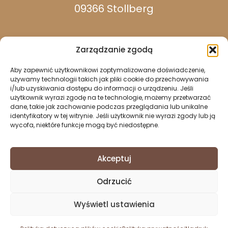
09366 Stollberg
Zarządzanie zgodą
Aby zapewnić użytkownikowi zoptymalizowane doświadczenie,
dostępny w dni powszednie:
używamy technologii takich jak pliki cookie do przechowywania
i/lub uzyskiwania dostępu do informacji o urządzeniu. Jeśli
użytkownik wyrazi zgodę na te technologie, możemy przetwarzać
dane, takie jak zachowanie podczas przeglądania lub unikalne
037296 940
identyfikatory w tej witrynie. Jeśli użytkownik nie wyrazi zgody lub ją
wycofa, niektóre funkcje mogą być niedostępne.
037296 2437
info@stollberg-erzgebirge.de
Akceptuj
Nadruk
Odrzucić
Ochrona danych
Dyrektywa w sprawie plików cookie (UE)
Wyświetl ustawienia