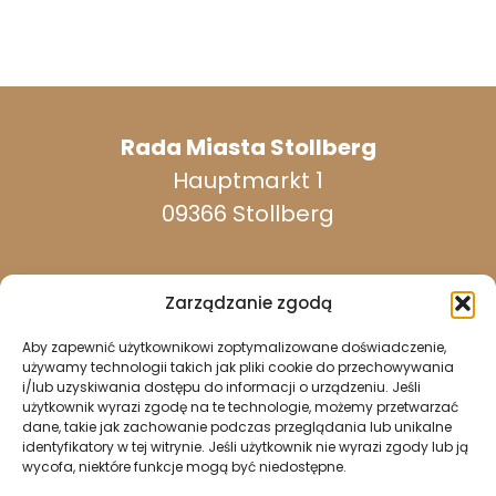
Rada Miasta Stollberg
Hauptmarkt 1
09366 Stollberg
Zarządzanie zgodą
Aby zapewnić użytkownikowi zoptymalizowane doświadczenie,
dostępny w dni powszednie:
używamy technologii takich jak pliki cookie do przechowywania
i/lub uzyskiwania dostępu do informacji o urządzeniu. Jeśli
użytkownik wyrazi zgodę na te technologie, możemy przetwarzać
dane, takie jak zachowanie podczas przeglądania lub unikalne
037296 940
identyfikatory w tej witrynie. Jeśli użytkownik nie wyrazi zgody lub ją
wycofa, niektóre funkcje mogą być niedostępne.
037296 2437