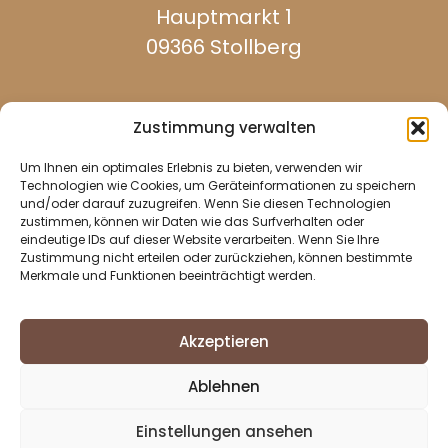
Hauptmarkt 1
09366 Stollberg
Zustimmung verwalten
Um Ihnen ein optimales Erlebnis zu bieten, verwenden wir
werktags erreichbar:
Technologien wie Cookies, um Geräteinformationen zu speichern
und/oder darauf zuzugreifen. Wenn Sie diesen Technologien
zustimmen, können wir Daten wie das Surfverhalten oder
eindeutige IDs auf dieser Website verarbeiten. Wenn Sie Ihre
037296 940
Zustimmung nicht erteilen oder zurückziehen, können bestimmte
Merkmale und Funktionen beeinträchtigt werden.
037296 2437
info@stollberg-erzgebirge.de
Akzeptieren
Impressum
Ablehnen
Datenschutz
Cookie-Richtlinie (EU)
Einstellungen ansehen