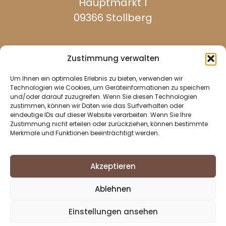
Hauptmarkt 1
09366 Stollberg
Zustimmung verwalten
Um Ihnen ein optimales Erlebnis zu bieten, verwenden wir
werktags erreichbar:
Technologien wie Cookies, um Geräteinformationen zu speichern
und/oder darauf zuzugreifen. Wenn Sie diesen Technologien
zustimmen, können wir Daten wie das Surfverhalten oder
eindeutige IDs auf dieser Website verarbeiten. Wenn Sie Ihre
037296 940
Zustimmung nicht erteilen oder zurückziehen, können bestimmte
Merkmale und Funktionen beeinträchtigt werden.
037296 2437
info@stollberg-erzgebirge.de
Akzeptieren
Impressum
Ablehnen
Datenschutz
Cookie-Richtlinie (EU)
Einstellungen ansehen