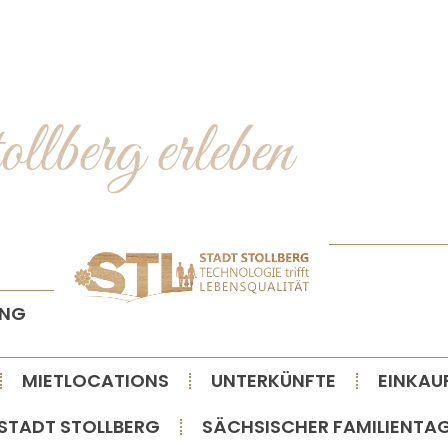
t
o
l
l
b
e
r
g
e
r
l
e
b
e
n
ANG
MIETLOCATIONS
UNTERKÜNFTE
EINKAU
STADT STOLLBERG
SÄCHSISCHER FAMILIENTA