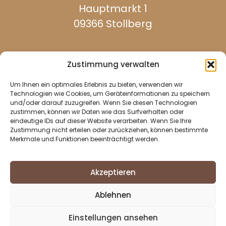
Hauptmarkt 1
09366 Stollberg
Zustimmung verwalten
Um Ihnen ein optimales Erlebnis zu bieten, verwenden wir
werktags erreichbar:
Technologien wie Cookies, um Geräteinformationen zu speichern
und/oder darauf zuzugreifen. Wenn Sie diesen Technologien
zustimmen, können wir Daten wie das Surfverhalten oder
eindeutige IDs auf dieser Website verarbeiten. Wenn Sie Ihre
037296 940
Zustimmung nicht erteilen oder zurückziehen, können bestimmte
Merkmale und Funktionen beeinträchtigt werden.
037296 2437
info@stollberg-erzgebirge.de
Akzeptieren
Impressum
Ablehnen
Datenschutz
Cookie-Richtlinie (EU)
Einstellungen ansehen