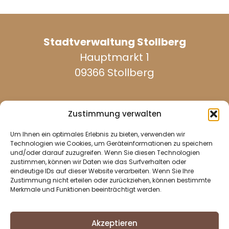
Stadtverwaltung Stollberg
Hauptmarkt 1
09366 Stollberg
Zustimmung verwalten
Um Ihnen ein optimales Erlebnis zu bieten, verwenden wir
werktags erreichbar:
Technologien wie Cookies, um Geräteinformationen zu speichern
und/oder darauf zuzugreifen. Wenn Sie diesen Technologien
zustimmen, können wir Daten wie das Surfverhalten oder
eindeutige IDs auf dieser Website verarbeiten. Wenn Sie Ihre
037296 940
Zustimmung nicht erteilen oder zurückziehen, können bestimmte
Merkmale und Funktionen beeinträchtigt werden.
037296 2437
info@stollberg-erzgebirge.de
Akzeptieren