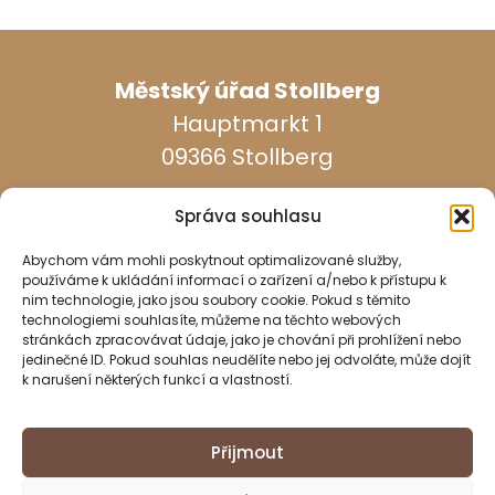
Městský úřad Stollberg
Hauptmarkt 1
09366 Stollberg
Správa souhlasu
Abychom vám mohli poskytnout optimalizované služby,
používáme k ukládání informací o zařízení a/nebo k přístupu k
nim technologie, jako jsou soubory cookie. Pokud s těmito
dosažitelný ve všední dny:
technologiemi souhlasíte, můžeme na těchto webových
stránkách zpracovávat údaje, jako je chování při prohlížení nebo
jedinečné ID. Pokud souhlas neudělíte nebo jej odvoláte, může dojít
037296 940
k narušení některých funkcí a vlastností.
037296 2437
Přijmout
info@stollberg-erzgebirge.de