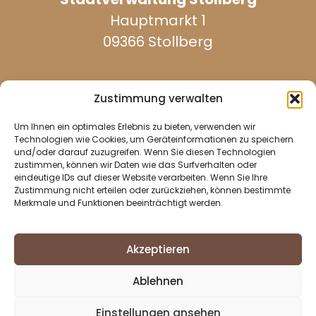
Hauptmarkt 1
09366 Stollberg
Zustimmung verwalten
Um Ihnen ein optimales Erlebnis zu bieten, verwenden wir
werktags erreichbar:
Technologien wie Cookies, um Geräteinformationen zu speichern
und/oder darauf zuzugreifen. Wenn Sie diesen Technologien
zustimmen, können wir Daten wie das Surfverhalten oder
eindeutige IDs auf dieser Website verarbeiten. Wenn Sie Ihre
037296 940
Zustimmung nicht erteilen oder zurückziehen, können bestimmte
Merkmale und Funktionen beeinträchtigt werden.
037296 2437
info@stollberg-erzgebirge.de
Akzeptieren
Impressum
Ablehnen
Datenschutz
Cookie-Richtlinie (EU)
Einstellungen ansehen