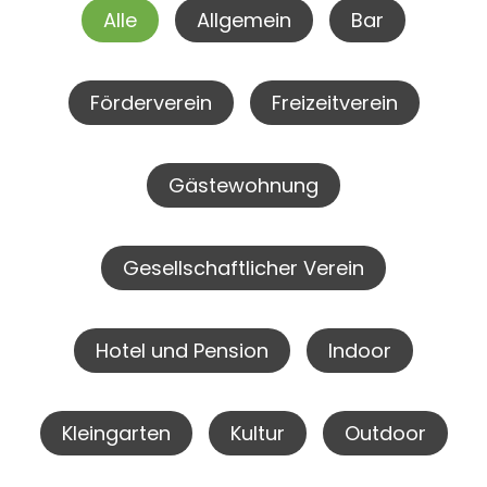
Alle
Allgemein
Bar
Förderverein
Freizeitverein
Gästewohnung
Gesellschaftlicher Verein
Hotel und Pension
Indoor
Kleingarten
Kultur
Outdoor