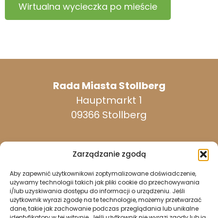
Wirtualna wycieczka po mieście
Rada Miasta Stollberg
Hauptmarkt 1
09366 Stollberg
Zarządzanie zgodą
Aby zapewnić użytkownikowi zoptymalizowane doświadczenie,
dostępny w dni powszednie:
używamy technologii takich jak pliki cookie do przechowywania
i/lub uzyskiwania dostępu do informacji o urządzeniu. Jeśli
użytkownik wyrazi zgodę na te technologie, możemy przetwarzać
dane, takie jak zachowanie podczas przeglądania lub unikalne
037296 940
identyfikatory w tej witrynie. Jeśli użytkownik nie wyrazi zgody lub ją