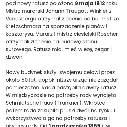
pod nowy ratusz położono
9 maja 1812
roku.
Mistrz murarski Johann Traugott Winkler z
Venusbergu otrzymał zlecenie od burmistrza
Kretzschmara na sporządzenie planów i
kosztorysu. Murarz i mistrz ciesielski Roscher
otrzymali zlecenie na budowę stanu
surowego. Ratusz miał mieć wieżę, zegar i
dzwon.
Nowy budynek służył swojemu celowi przez
około 50 lat, dopóki niższy urząd nie zażądał
pomieszczeń. Rada odstąpiła dawny ratusz.
W międzyczasie na potrzeby rady wynajęto
Schmidtsche Haus (Tränkner). Wkrótce
potem rada zakupiła pruski dwór na rynku i
wykorzystywała go na potrzeby ratusza i
piwnicy rady. Od
1 października 1855
r. w