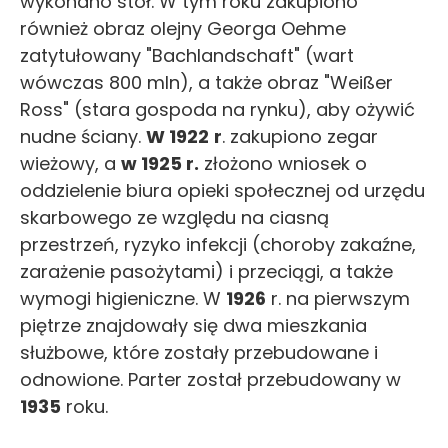
wykonano stół. W tym roku zakupiono
również obraz olejny Georga Oehme
zatytułowany "Bachlandschaft" (wart
wówczas 800 mln), a także obraz "Weißer
Ross" (stara gospoda na rynku), aby ożywić
nudne ściany.
W 1922
r
. zakupiono zegar
wieżowy, a
w 1925 r.
złożono wniosek o
oddzielenie biura opieki społecznej od urzędu
skarbowego ze względu na ciasną
przestrzeń, ryzyko infekcji (choroby zakaźne,
zarażenie pasożytami) i przeciągi, a także
wymogi higieniczne. W
1926
r. na pierwszym
piętrze znajdowały się dwa mieszkania
służbowe, które zostały przebudowane i
odnowione. Parter został przebudowany w
1935
roku.