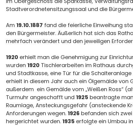
Im Obergeschoss die Sparkasse, Verwaltungsrä
Stadtverordnetensitzungssaal und die Bürger
Am
19.10.1887
fand die feierliche Einweihung st
den Bürgermeister. Äußerlich hat sich das Rath
mehrfach verändert und den jeweiligen Erforde
1920
erhielt man die Genehmigung zur Einrichtu
wurden
1920
Tischlerarbeiten im Rathaus durch
und Stadtkasse, eine Tür für die Schalteranlage
erhielt in diesem Jahr auch ein Ölgemälde von
außerdem ein Gemälde vom „Weißen Ross“ (alt
Turmuhr angeschafft und
1925
beantragte man 
Raumlage, Ansteckungsgefahr (ansteckende Kran
Anforderungen wegen.
1926
befanden sich zwei
hergerichtet wurden.
1935
erfolgte ein Umbau i