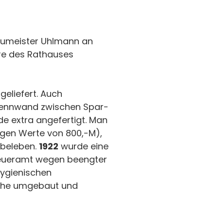
Baumeister Uhlmann an
ere des Rathauses
eliefert. Auch
Trennwand zwischen Spar-
de extra angefertigt. Man
igen Werte von 800,-M),
 beleben.
1922
wurde eine
teueramt wegen beengter
hygienischen
lche umgebaut und