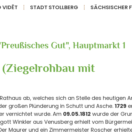
O VIDĚT
STADT STOLLBERG
SÄCHSISCHER F
"Preußisches Gut", Hauptmarkt 1
 (Ziegelrohbau mit
athaus ab, welches sich an Stelle des heutigen 
der großen Plünderung in Schutt und Asche.
1729
er
er vernichtet wurde. Am
09.05.1812
wurde der Grun
gott Winkler aus Venusberg erhielt vom Bürgerme
Der Maurer und ein Zimmermeister Roscher erhielte