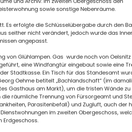
ume und Archiv. Im zweiten Obergeschoss den
meisterwohnung sowie sonstige Nebenräume.
att. Es erfolgte die Schlüsselübergabe durch den 
aus seither nicht verändert, jedoch wurde das Inn
rnissen angepasst.
ng von Glühlampen. Gas wurde noch von Oelsnitz g
geführt, eine Windfangtür eingebaut sowie eine 
 der Stadtkasse. Ein Tisch für das Standesamt wur
 Georg Oehme betitelt „Bachlandschaft“ (im damal
es Gasthaus am Markt), um die tristen Wände zu
die räumliche Trennung von Fürsorgeamt und S
kheiten, Parasitenbefall) und Zugluft, auch der 
 Dienstwohnungen im zweiten Obergeschoss, we
m Erdgeschoss.