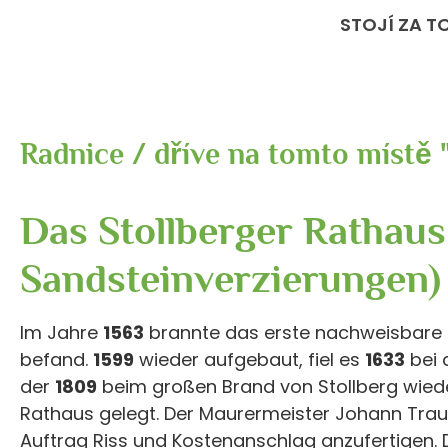
STOJÍ ZA T
Radnice / dříve na tomto místě 
Das Stollberger Rathaus
Sandsteinverzierungen)
Im Jahre
1563
brannte das erste nachweisbare R
befand.
1599
wieder aufgebaut, fiel es
1633
bei 
der
1809
beim großen Brand von Stollberg wied
Rathaus gelegt. Der Maurermeister Johann Trau
Auftrag Riss und Kostenanschlag anzufertigen. 