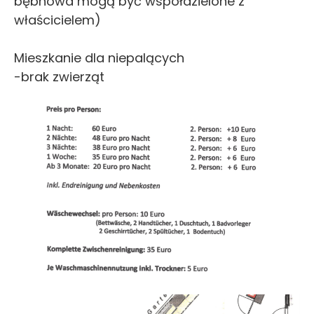
bębnowa mogą być współdzielone z
właścicielem)
Mieszkanie dla niepalących
-brak zwierząt