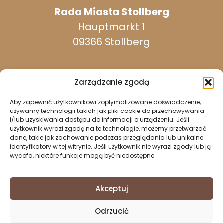
Rada Miasta Stollberg
Hauptmarkt 1
09366 Stollberg
Zarządzanie zgodą
Aby zapewnić użytkownikowi zoptymalizowane doświadczenie,
dostępny w dni powszednie:
używamy technologii takich jak pliki cookie do przechowywania
i/lub uzyskiwania dostępu do informacji o urządzeniu. Jeśli
użytkownik wyrazi zgodę na te technologie, możemy przetwarzać
dane, takie jak zachowanie podczas przeglądania lub unikalne
037296 940
identyfikatory w tej witrynie. Jeśli użytkownik nie wyrazi zgody lub ją
wycofa, niektóre funkcje mogą być niedostępne.
037296 2437
info@stollberg-erzgebirge.de
Akceptuj
Nadruk
Odrzucić
Ochrona danych