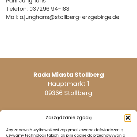
Pani Junghans
Telefon: 037296 94-183
Mail: a.junghans@stollberg-erzgebirge.de
Rada Miasta Stollberg
Hauptmarkt 1
09366 Stollberg
Zarządzanie zgodą
Aby zapewnić użytkownikowi zoptymalizowane doświadczenie,
dostępny w dni powszednie:
używamy technologii takich jak pliki cookie do przechowywania