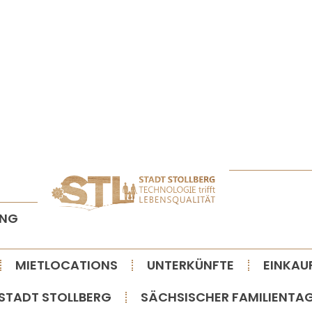
t
o
l
l
b
e
r
g
ANG
MIETLOCATIONS
UNTERKÜNFTE
EINKAU
STADT STOLLBERG
SÄCHSISCHER FAMILIENTA