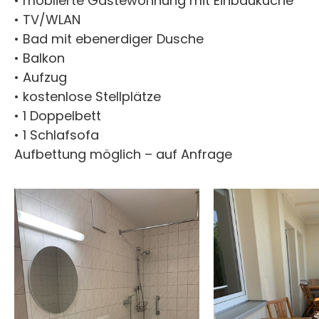
• möblierte Gästewohnung mit Einbauküche
• TV/WLAN
• Bad mit ebenerdiger Dusche
• Balkon
• Aufzug
• kostenlose Stellplätze
• 1 Doppelbett
• 1 Schlafsofa
Aufbettung möglich – auf Anfrage