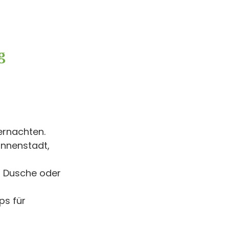
g
ernachten.
Innenstadt,
t Dusche oder
ps für