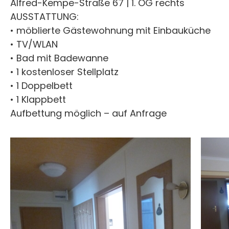
Alfred-Kempe-Straße 67 | 1. OG rechts
AUSSTATTUNG:
• möblierte Gästewohnung mit Einbauküche
• TV/WLAN
• Bad mit Badewanne
• 1 kostenloser Stellplatz
• 1 Doppelbett
• 1 Klappbett
Aufbettung möglich – auf Anfrage