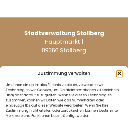
Stadtverwaltung Stollberg
Hauptmarkt 1
09366 Stollberg
Zustimmung verwalten
Um Ihnen ein optimales Erlebnis zu bieten, verwenden wir
werktags erreichbar:
Technologien wie Cookies, um Geräteinformationen zu speichern
und/oder darauf zuzugreifen. Wenn Sie diesen Technologien
zustimmen, können wir Daten wie das Surfverhalten oder
eindeutige IDs auf dieser Website verarbeiten. Wenn Sie Ihre
037296 940
Zustimmung nicht erteilen oder zurückziehen, können bestimmte
Merkmale und Funktionen beeinträchtigt werden.
037296 2437