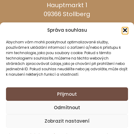
Hauptmarkt 1
09366 Stollberg
Správa souhlasu
Abychom vám mohli poskytnout optimalizované služby,
používáme k ukládání informací o zařízení a/nebo k přístupu k
nim technologie, jako jsou soubory cookie. Pokud s těmito
dosažitelný ve všední dny:
technologiemi souhlasíte, můžeme na těchto webových
stránkách zpracovávat údaje, jako je chování při prohlížení nebo
jedinečné ID. Pokud souhlas neudělíte nebo jej odvoláte, může dojít
037296 940
k narušení některých funkcí a vlastností.
037296 2437
Přijmout
info@stollberg-erzgebirge.de
Odmítnout
Otisk
Ochrana údajů
Zobrazit nastavení
Směrnice o souborech cookie (EU)