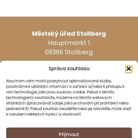
Městský úřad Stollberg
Hauptmarkt 1
09366 Stollberg
Správa souhlasu
Abychom vám mohli poskytnout optimalizované služby,
používáme k ukládání informací o zařízení a/nebo k přístupu k
nim technologie, jako jsou soubory cookie. Pokud s těmito
dosažitelný ve všední dny:
technologiemi souhlasíte, můžeme na těchto webových
stránkách zpracovávat údaje, jako je chování při prohlížení nebo
jedinečné ID. Pokud souhlas neudělíte nebo jej odvoláte, může dojít
037296 940
k narušení některých funkcí a vlastností.
037296 2437
Přijmout
info@stollberg-erzgebirge.de